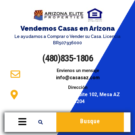
Vendemos Casas en Arizona
Le ayudamos a Comprar o Vender su Casa. Licencia
BR507936000
(480)835-1806
Envienos un mensaje
info@casasaz.com
Dirección
946 S. Stapley Dr. Suite 102, Mesa AZ
85204
Busque