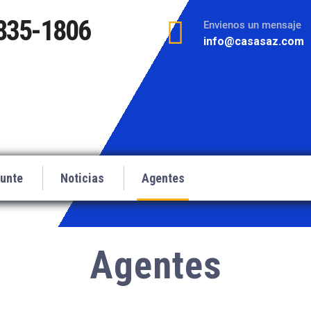
835-1806
Envienos un mensaje
info@casasaz.com
unte
Noticias
Agentes
Agentes