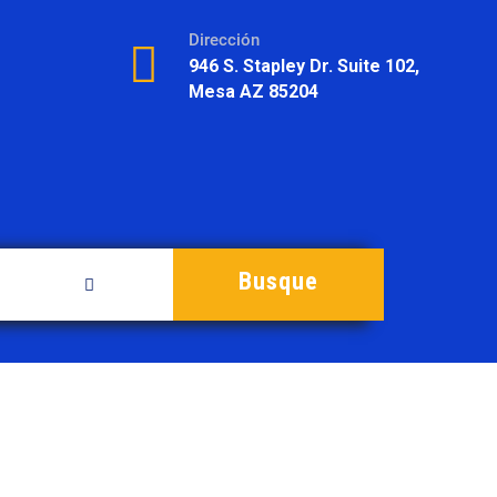
Dirección
946 S. Stapley Dr. Suite 102,
Mesa AZ 85204
Busque