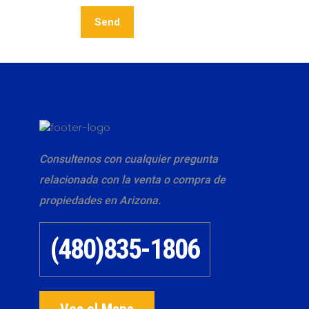
Consultenos con cualquier pregunta
relacionada con la venta o compra de
propiedades en Arizona.
(480)835-1806