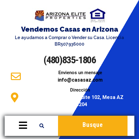
Vendemos Casas en Arizona
Le ayudamos a Comprar o Vender su Casa. Licencia
BR507936000
(480)835-1806
Envienos un mensaje
info@casasaz.com
Dirección
946 S. Stapley Dr. Suite 102, Mesa AZ
85204
Busque