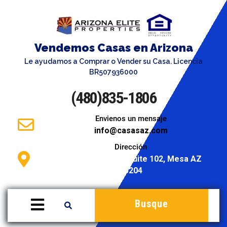
Vendemos Casas en Arizona
Le ayudamos a Comprar o Vender su Casa. Licencia
BR507936000
(480)835-1806
Envienos un mensaje
info@casasaz.com
Dirección
946 S. Stapley Dr. Suite 102, Mesa AZ
85204
Busque