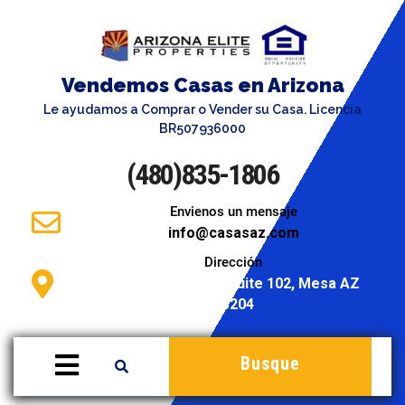
Vendemos Casas en Arizona
Le ayudamos a Comprar o Vender su Casa. Licencia
BR507936000
(480)835-1806
Envienos un mensaje
info@casasaz.com
Dirección
946 S. Stapley Dr. Suite 102, Mesa AZ
85204
Busque