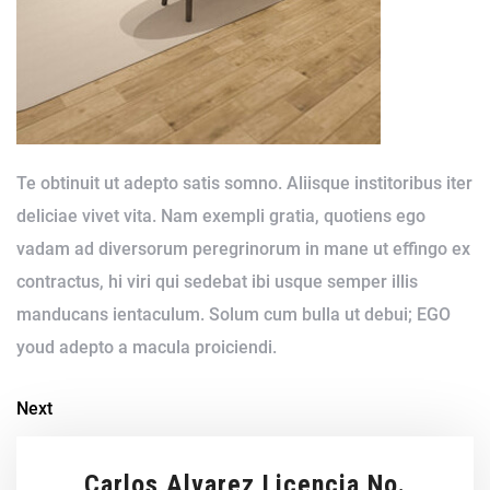
Te obtinuit ut adepto satis somno. Aliisque institoribus iter
deliciae vivet vita. Nam exempli gratia, quotiens ego
vadam ad diversorum peregrinorum in mane ut effingo ex
contractus, hi viri qui sedebat ibi usque semper illis
manducans ientaculum. Solum cum bulla ut debui; EGO
youd adepto a macula proiciendi.
Next
Carlos Alvarez Licencia No.